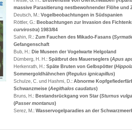
Hesse, G. H.:
Brutverluste von Uferschwalben (
Riparia
massive Parasitierung nestbewohnender Flöhe und 
Deutsch, M.:
Vogelbeobachtungen in Südspanien
Röttler, G.:
Beobachtungen zur Invasion des Fichtenk
curvirostra
) 1983/84
Sahin, R.:
Zum Fauchen des Mikado-Fasans (
Syrmati
Gefangenschaft
Bub, H.:
Die Museen der Vogelwarte Helgoland
Dürnberg, H. H.:
Spätbrut des Mauerseglers (
Apus ap
Herkenrath, H.:
Späte Bruten von Gelbspötter (
Hippola
Sommergoldhähnchen (
Regulus ignicapillus
)
Schulze, C. und Hashmi, D.:
Abnorme Kopfgefiederfärb
Schwanzmeise (
Aegithalos caudatus
)
Bruns, H.:
Bestandsrückgang von Star (
Sturnus vulga
(
Passer montanus
)
Serez, M.:
Wasservogelparadies an der Schwarzmeerk