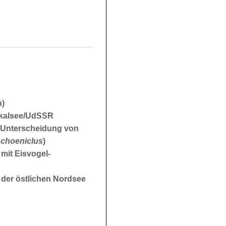
n)
ikalsee/UdSSR
n Unterscheidung von
schoeniclus
)
 mit Eisvogel-
n der östlichen Nordsee