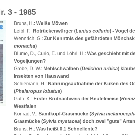
r. 3 - 1985
Bruns, H.:
Weiße Möwen
Leibl, F.:
Rotrückenwürger (
Lanius collurio
) - Vogel d
Wennrich, G.:
Zur Kenntnis des gefährdeten Mönchskr
monacha
)
Blume, D., Curio, E. und Löhrl, H.:
Was geschieht mit de
Vogeljungen?
Grobe, D. W.:
Mehlschwalben (
Delichon urbica
) klaub
Insekten von Hauswand
Schiemann, H.:
Nahrungsaufnahme der Küken des Od
(
Phalaropus lobatus
)
Güth, K.:
Erster Brutnachweis der Beutelmeise (
Remiz
Westfalen
Konrad, V.:
Samtkopf-Grasmücke (
Sylvia melanoceph
Grasmücke (
Sylvia mystacea
) doch zwei "gute" Arte
Bruns, H.:
Was heißt 0,1 Schnellente?