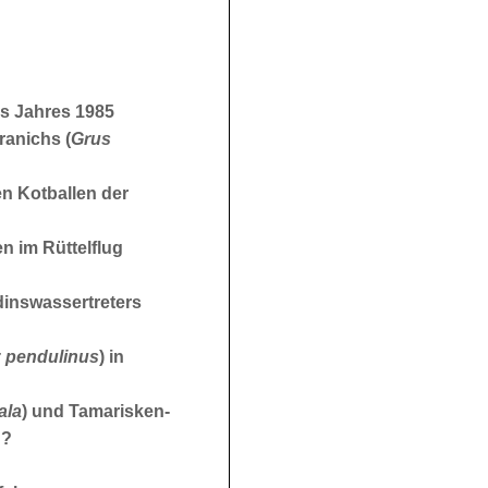
es Jahres 1985
anichs (
Grus
n Kotballen der
en im Rüttelflug
inswassertreters
 pendulinus
) in
ala
) und Tamarisken-
n?