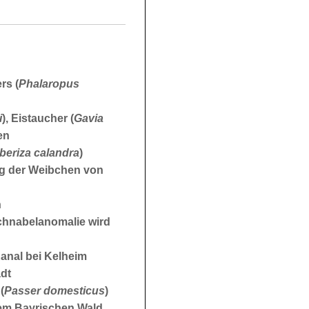
rs (
Phalaropus
i
), Eistaucher (
Gavia
en
eriza calandra
)
ng der Weibchen von
n
Schnabelanomalie wird
anal bei Kelheim
adt
(
Passer domesticus
)
dem Bayrischen Wald