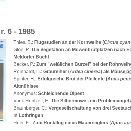
r. 6 - 1985
Thies, B.:
Flugstudien an der Kornweihe (
Circus cya
Gloe, P.:
Die Vegetation an Möwenbrutplätzen nach E
Meldorfer Bucht
Becker, P.:
Zum "weißlichen Bürzel" bei der Rohrweihe
Reinhardt, H.:
Graureiher (
Ardea cinerea
) als Mäusejä
Spinler, H.:
Erfolgreiche Brut der Pfeifente (
Anas pene
Altmühlsee
Anonymus:
Schleichende Ölpest
Vauk-Hentzelt, E.:
Die Silbermöwe - ein Problemvogel
Braunberger, C.:
Vergesellschaftung von drei Seetauch
in Lothringen
Heer, E.:
Zum Rückflug eines Mauerseglers (
Apus ap