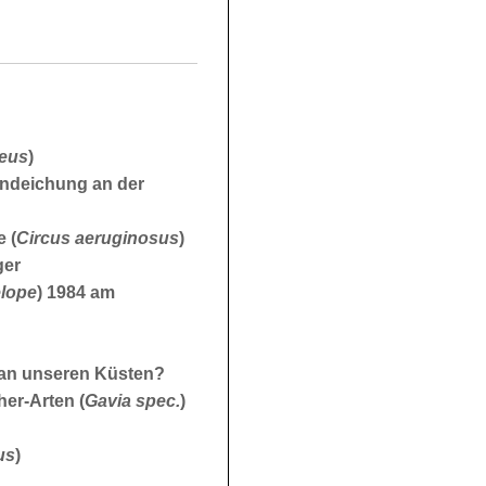
neus
)
indeichung an der
 (
Circus aeruginosus
)
ger
lope
) 1984 am
 an unseren Küsten?
er-Arten (
Gavia spec.
)
us
)