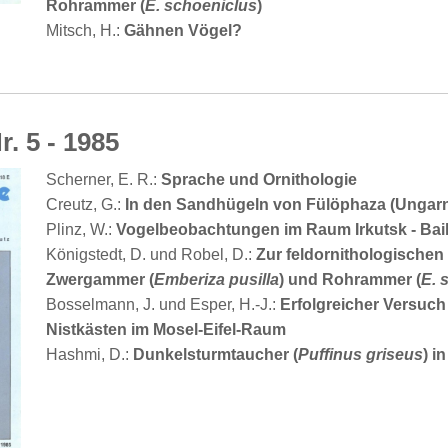
Rohrammer (
E. schoeniclus
)
Mitsch, H.:
Gähnen Vögel?
r. 5 - 1985
Scherner, E. R.:
Sprache und Ornithologie
Creutz, G.:
In den Sandhügeln von Fülöphaza (Ungar
Plinz, W.:
Vogelbeobachtungen im Raum Irkutsk - Ba
Königstedt, D. und Robel, D.:
Zur feldornithologische
Zwergammer (
Emberiza pusilla
) und Rohrammer (
E. 
Bosselmann, J. und Esper, H.-J.:
Erfolgreicher Versuch
Nistkästen im Mosel-Eifel-Raum
Hashmi, D.:
Dunkelsturmtaucher (
Puffinus griseus
) i