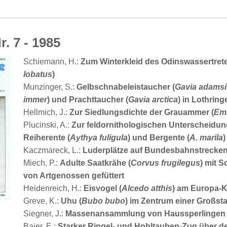
r. 7 - 1985
Schiemann, H.:
Zum Winterkleid des Odinswassertrete
lobatus
)
Munzinger, S.:
Gelbschnabeleistaucher (
Gavia adamsi
immer
) und Prachttaucher (
Gavia arctica
) in Lothring
Hellmich, J.:
Zur Siedlungsdichte der Grauammer (
Emb
Plucinski, A.:
Zur feldornithologischen Unterscheidu
Reiherente (
Aythya fuligula
) und Bergente (
A. marila
)
Kaczmareck, L.:
Luderplätze auf Bundesbahnstrecke
Miech, P.:
Adulte Saatkrähe (
Corvus frugilegus
) mit 
von Artgenossen gefüttert
Heidenreich, H.:
Eisvogel (
Alcedo atthis
) am Europa-K
Greve, K.:
Uhu (
Bubo bubo
) im Zentrum einer Großst
Siegner, J.:
Massenansammlung von Haussperlingen 
Baier, E.:
Starker Ringel- und Hohltauben-Zug über 