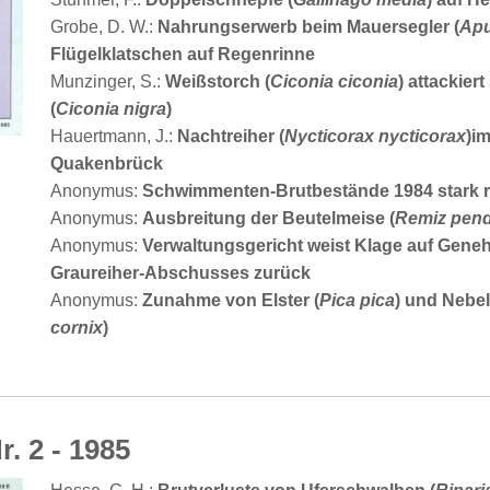
Grobe, D. W.:
Nahrungserwerb beim Mauersegler (
Apu
Flügelklatschen auf Regenrinne
Munzinger, S.:
Weißstorch (
Ciconia ciconia
) attackier
(
Ciconia nigra
)
Hauertmann, J.:
Nachtreiher (
Nycticorax nycticorax
)i
Quakenbrück
Anonymus:
Schwimmenten-Brutbestände 1984 stark r
Anonymus:
Ausbreitung der Beutelmeise (
Remiz pend
Anonymus:
Verwaltungsgericht weist Klage auf Gene
Graureiher-Abschusses zurück
Anonymus:
Zunahme von Elster (
Pica pica
) und Nebel
cornix
)
r. 2 - 1985