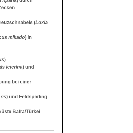
 riparia
) durch
Zecken
reuzschnabels (
Loxia
cus mikado
) in
us
)
is icterina
) und
ung bei einer
ris
) und Feldsperling
üste Bafra/Türkei