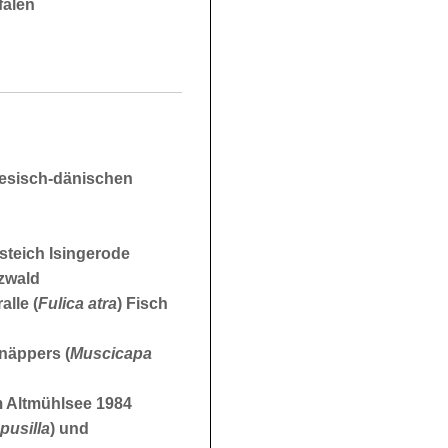
falen
iesisch-dänischen
steich Isingerode
zwald
alle (
Fulica atra
) Fisch
näppers (
Muscicapa
 Altmühlsee 1984
pusilla
) und