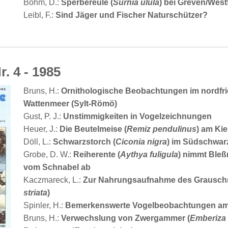
Böhm, D.:
Sperbereule (
Surnia ulula
) bei Greven/West
Leibl, F.:
Sind Jäger und Fischer Naturschützer?
r. 4 - 1985
Bruns, H.:
Ornithologische Beobachtungen im nordfr
Wattenmeer (Sylt-Römö)
Gust, P. J.:
Unstimmigkeiten in Vogelzeichnungen
Heuer, J.:
Die Beutelmeise (
Remiz pendulinus
) am Kie
Döll, L.:
Schwarzstorch (
Ciconia nigra
) im Südschwar
Grobe, D. W.:
Reiherente (
Aythya fuligula
) nimmt Bleßr
vom Schnabel ab
Kaczmareck, L.:
Zur Nahrungsaufnahme des Grausch
striata
)
Spinler, H.:
Bemerkenswerte Vogelbeobachtungen am
Bruns, H.:
Verwechslung von Zwergammer (
Emberiza 