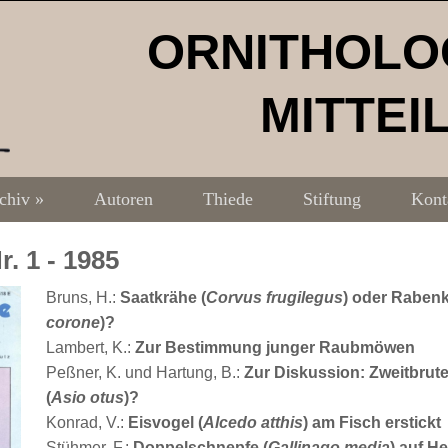
ORNITHOLO
MITTEI
chiv
»
Autoren
Thiede
Stiftung
Kont
r. 1 - 1985
Bruns, H.:
Saatkrähe (
Corvus frugilegus
) oder Rabenk
corone
)?
Lambert, K.:
Zur Bestimmung junger Raubmöwen
Peßner, K. und Hartung, B.:
Zur Diskussion: Zweitbrut
(
Asio otus
)?
Konrad, V.:
Eisvogel (
Alcedo atthis
) am Fisch erstickt
Stühmer, F.:
Doppelschnepfe (
Gallinago media
) auf H