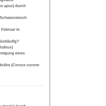
s apus
) durch
t Schwarzstorch
m Februar in
ückläufig?
ulinus
)
hmigung eines
krähe (
Corvus corone