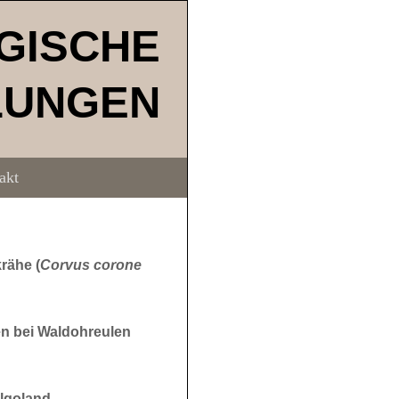
GISCHE
LUNGEN
akt
rähe (
Corvus corone
en bei Waldohreulen
elgoland