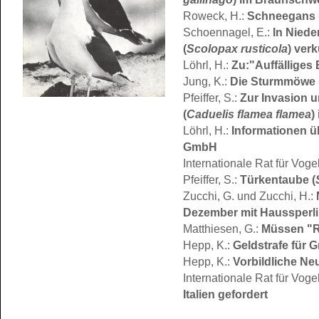
Roweck, H.:
Schneegans 
Schoennagel, E.:
In Nied
(
Scolopax rusticola
) verk
Löhrl, H.:
Zu:"Auffälliges 
Jung, K.:
Die Sturmmöwe 
Pfeiffer, S.:
Zur Invasion u
(
Caduelis flamea flamea
)
Löhrl, H.:
Informationen ü
GmbH
Internationale Rat für Voge
Pfeiffer, S.:
Türkentaube (
Zucchi, G. und Zucchi, H.:
Dezember mit Haussperli
Matthiesen, G.:
Müssen "
Hepp, K.:
Geldstrafe für 
Hepp, K.:
Vorbildliche N
Internationale Rat für Voge
Italien gefordert