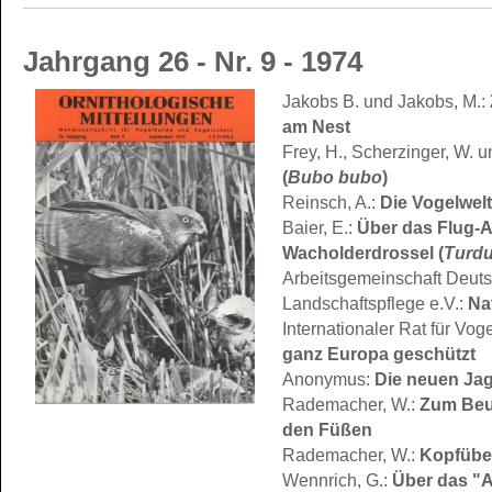
Jahrgang 26 - Nr. 9 - 1974
Jakobs B. und Jakobs, M.:
am Nest
Frey, H., Scherzinger, W. u
(
Bubo bubo
)
Reinsch, A.:
Die Vogelwel
Baier, E.:
Über das Flug-A
Wacholderdrossel (
Turdu
Arbeitsgemeinschaft Deutsc
Landschaftspflege e.V.:
Na
Internationaler Rat für Vog
ganz Europa geschützt
Anonymus:
Die neuen Jag
Rademacher, W.:
Zum Beut
den Füßen
Rademacher, W.:
Kopfübe
Wennrich, G.:
Über das "A