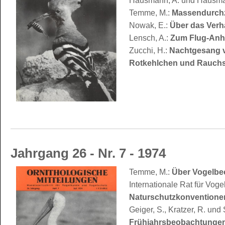
Hausmann, A. und Hausma
Temme, M.:
Massendurchz
Nowak, E.:
Über das Verh
Lensch, A.:
Zum Flug-Anh
Zucchi, H.:
Nachtgesang v
Rotkehlchen und Rauch
Jahrgang 26 - Nr. 7 - 1974
Temme, M.:
Über Vogelbe
Internationale Rat für Voge
Naturschutzkonventionen
Geiger, S., Kratzer, R. und
Frühjahrsbeobachtungen