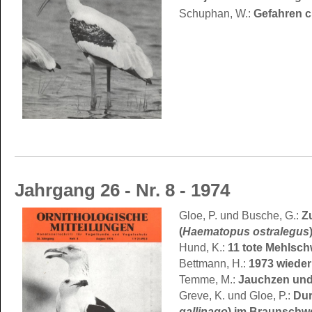
Schuphan, W.:
Gefahren 
Jahrgang 26 - Nr. 8 - 1974
Gloe, P. und Busche, G.:
Z
(
Haematopus ostralegus
Hund, K.:
11 tote Mehlsch
Bettmann, H.:
1973 wieder
Temme, M.:
Jauchzen und
Greve, K. und Gloe, P.:
Dur
gallinago
) im Braunschwe