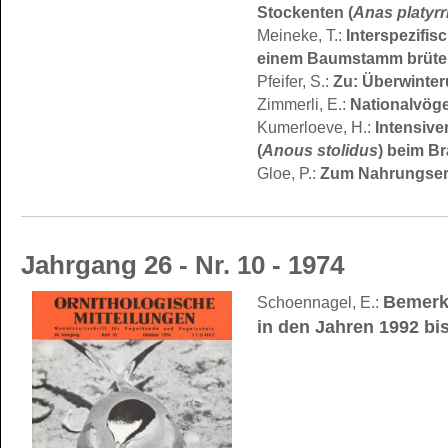
Stockenten (
Anas platyr
Meineke, T.:
Interspezifis
einem Baumstamm brüte
Pfeifer, S.:
Zu: Überwinter
Zimmerli, E.:
Nationalvöge
Kumerloeve, H.:
Intensiv
(
Anous stolidus
) beim Br
Gloe, P.:
Zum Nahrungserwe
Jahrgang 26 - Nr. 10 - 1974
Bemerk
Schoennagel, E.:
in den Jahren 1992 bi