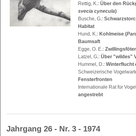
Rettig, K.:
Über den Rückg
svecia cynecula
)
Busche, G.:
Schwarzstorc
Habitat
Hund, K.:
Kohlmeise (
Par
Baumsaft
Egge, O. E.:
Zwillingsföte
Latzel, G.:
Über "wildes" 
Hummel, D.:
Winterflucht
Schweizerische Vogelwar
Fensterfronten
Internationale Rat für Voge
angestrebt
Jahrgang 26 - Nr. 3 - 1974