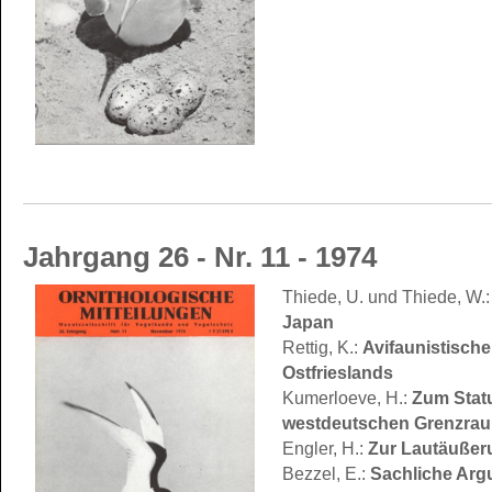
Jahrgang 26 - Nr. 11 - 1974
Thiede, U. und Thiede, W.
Japan
Rettig, K.:
Avifaunistisch
Ostfrieslands
Kumerloeve, H.:
Zum Statu
westdeutschen Grenzraum
Engler, H.:
Zur Lautäußeru
Bezzel, E.:
Sachliche Arg