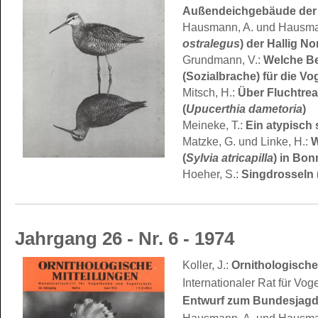
Außendeichgebäude der 
Hausmann, A. und Hausma
ostralegus
) der Hallig N
Grundmann, V.:
Welche Be
(Sozialbrache) für die Vo
Mitsch, H.:
Über Fluchtre
(
Upucerthia dametoria
)
Meineke, T.:
Ein atypisch 
Matzke, G. und Linke, H.:
W
(
Sylvia atricapilla
) in Bon
Hoeher, S.:
Singdrosseln 
Jahrgang 26 - Nr. 6 - 1974
Koller, J.:
Ornithologische
Internationaler Rat für Vog
Entwurf zum Bundesjagd