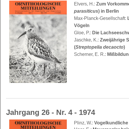
Elvers, H.:
Zum Vorkomme
parasiticus
) in Berlin
Max-Planck-Gesellschaft:
Vögeln
Gloe, P.:
Die Lachseeschw
Jaschke, K.:
Zweijährige 
(
Streptopelia decaocto
)
Scherner, E. R.:
Mißbildung
Jahrgang 26 - Nr. 4 - 1974
Plinz, W.:
Vogelkundliche