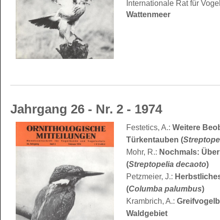
Internationale Rat für Voge
Wattenmeer
Jahrgang 26 - Nr. 2 - 1974
Festetics, A.:
Weitere Beo
Türkentauben (
Streptope
Mohr, R.:
Nochmals: Über
(
Streptopelia decaoto
)
Petzmeier, J.:
Herbstliche
(
Columba palumbus
)
Krambrich, A.:
Greifvogel
Waldgebiet