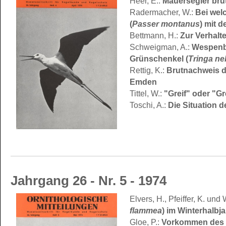
Heer, E.:
Mauersegler brü
Radermacher, W.:
Bei wel
(
Passer montanus
) mit d
Bettmann, H.:
Zur Verhalt
Schweigman, A.:
Wespenb
Grünschenkel (
Tringa ne
Rettig, K.:
Brutnachweis d
Emden
Tittel, W.:
"Greif" oder "Gr
Toschi, A.:
Die Situation d
Jahrgang 26 - Nr. 5 - 1974
Elvers, H., Pfeiffer, K. und
flammea
) im Winterhalbj
Gloe, P.:
Vorkommen des 