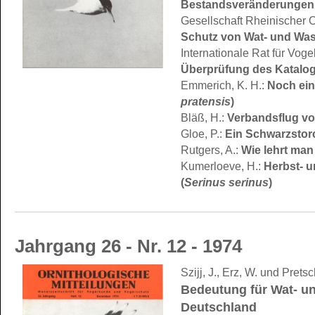
Bestandsveränderungen i
Gesellschaft Rheinischer 
Schutz von Wat- und Wa
Internationale Rat für Voge
Überprüfung des Katalog
Emmerich, K. H.:
Noch ein
pratensis
)
Bläß, H.:
Verbandsflug vo
Gloe, P.:
Ein Schwarzstorc
Rutgers, A.:
Wie lehrt man
Kumerloeve, H.:
Herbst- u
(
Serinus serinus
)
Jahrgang 26 - Nr. 12 - 1974
Szijj, J., Erz, W. und Pretsc
Bedeutung für Wat- u
Deutschland