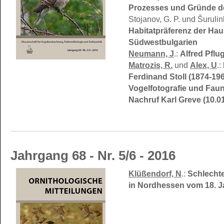
Prozesses und Gründe d
Stojanov, G. P. und Šurulin
Habitatpräferenz der H
Südwestbulgarien
Neumann, J
.:
Alfred Pflu
Matrozis, R.
und
Alex, U
.:
Ferdinand Stoll (1874-196
Vogelfotografie und Faun
Nachruf Karl Greve (10.01
Jahrgang 68 - Nr. 5/6 - 2016
Klüßendorf, N
.:
Schlechte
in Nordhessen vom 18. J