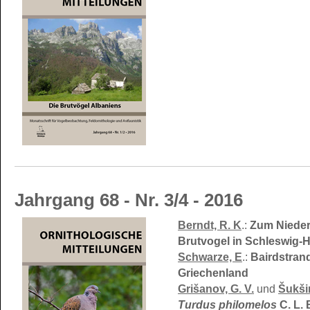
Jahrgang 68 - Nr. 3/4 - 2016
Berndt, R. K
.:
Zum Nieder
Brutvogel in Schleswig-H
Schwarze, E
.:
Bairdstran
Griechenland
Grišanov, G. V.
und
Šukši
Turdus philomelos
C. L. 