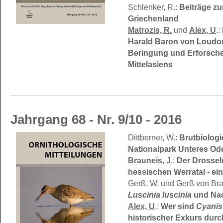
Schlenker, R.:
Beiträge zu
Griechenland
Matrozis, R.
und
Alex, U
.:
Harald Baron von Loudon
Beringung und Erforsche
Mittelasiens
Jahrgang 68 - Nr. 9/10 - 2016
Dittberner, W.:
Brutbiolog
Nationalpark Unteres Ode
Brauneis, J
.:
Der Drosse
hessischen Werratal - ei
Gerß, W. und Gerß von Bra
Luscinia luscinia
und Nac
Alex, U
.:
Wer sind
Cyanis
historischer Exkurs durc