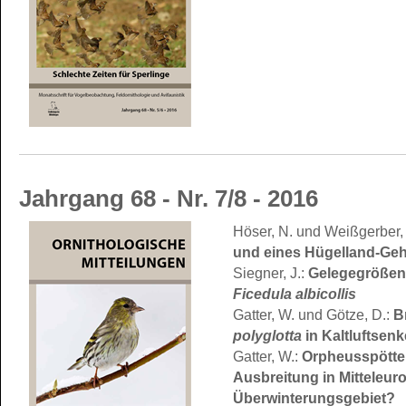
Jahrgang 68 - Nr. 7/8 - 2016
Höser, N. und Weißgerber,
und eines Hügelland-Geh
Siegner, J.:
Gelegegrößen 
Ficedula albicollis
Gatter, W. und Götze, D.:
B
polyglotta
in Kaltluftsen
Gatter, W.:
Orpheusspött
Ausbreitung in Mitteleur
Überwinterungsgebiet?