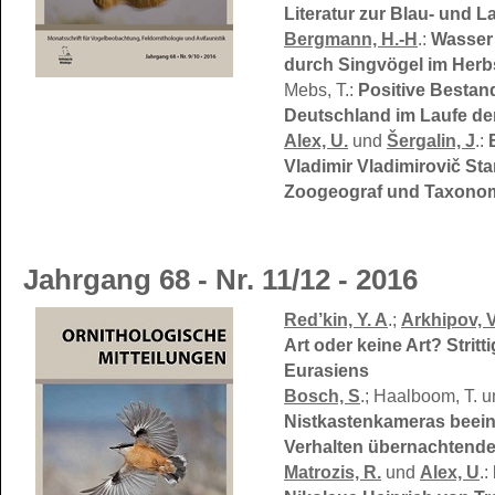
Literatur zur Blau- und 
Bergmann, H.-H
.:
Wasser 
durch Singvögel im Herb
Mebs, T.:
Positive Besta
Deutschland im Laufe der
Alex, U.
und
Šergalin, J
.:
Vladimir Vladimirovič Sta
Zoogeograf und Taxono
Jahrgang 68 - Nr. 11/12 - 2016
Red’kin, Y. A
.;
Arkhipov, V
Art oder keine Art? Stri
Eurasiens
Bosch, S
.; Haalboom, T. u
Nistkastenkameras beein
Verhalten übernachtende
Matrozis, R.
und
Alex, U
.: